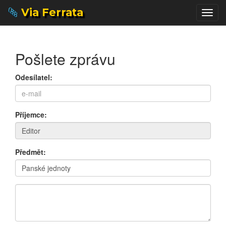
Via Ferrata
Togg
navig
Pošlete zprávu
Odesílatel:
Příjemce:
Předmět: